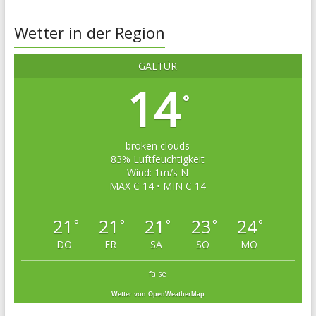
Wetter in der Region
GALTÜR
14
°
broken clouds
83% Luftfeuchtigkeit
Wind: 1m/s N
MAX C 14 • MIN C 14
21
21
21
23
24
°
°
°
°
°
DO
FR
SA
SO
MO
false
Wetter von OpenWeatherMap