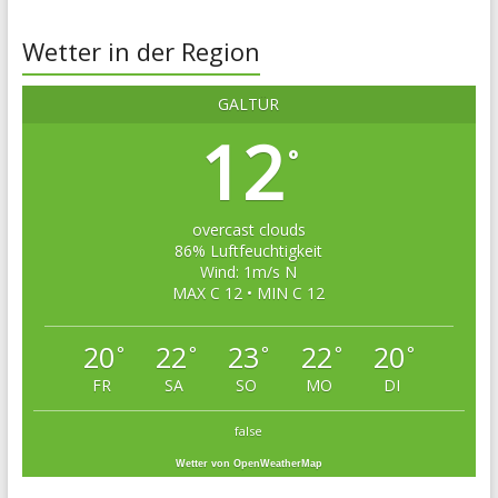
Wetter in der Region
GALTÜR
12
°
overcast clouds
86% Luftfeuchtigkeit
Wind: 1m/s N
MAX C 12 • MIN C 12
20
22
23
22
20
°
°
°
°
°
FR
SA
SO
MO
DI
false
Wetter von OpenWeatherMap