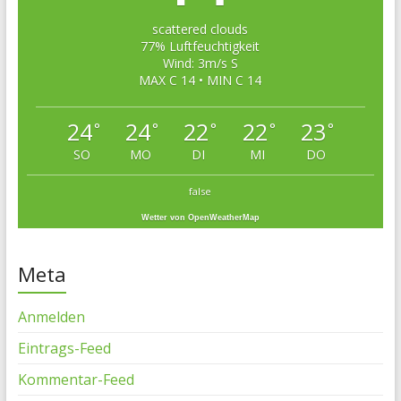
scattered clouds
77% Luftfeuchtigkeit
Wind: 3m/s S
MAX C 14 • MIN C 14
24
24
22
22
23
°
°
°
°
°
SO
MO
DI
MI
DO
false
Wetter von OpenWeatherMap
Meta
Anmelden
Eintrags-Feed
Kommentar-Feed