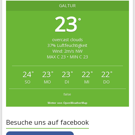
GALTÜR
23
°
overcast clouds
37% Luftfeuchtigkeit
Wind: 2m/s NW
MAX C 23 • MIN C 23
24
23
23
22
22
°
°
°
°
°
SO
MO
DI
MI
DO
false
Wetter von OpenWeatherMap
Besuche uns auf facebook