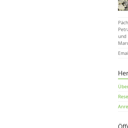
Päch
Petr
und
Marc
Emai
Her
Über
Rese
Anre
Öff