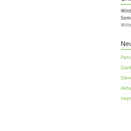
Wint
Som
Witt
Neu
Petr
Dank
Silv
Aktu
Impr