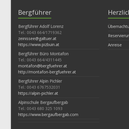
Bergführer
Herzli
Bergführer Adolf Lorenz
Übernachtu
Tel.: 0043 664/1719362
Reservieru
zeinissee@galtuer.at
https://www.pizbuin.at
Anreise
Bergführer Büro Montafon
Tel.: 0043 664/4311445
montafon@bergfuehrer.at
http://montafon-bergfuehrer.at
Bergführer Alpin Pichler
Tel.: 0043 6767532031
https://alpin-pichler.at
Alpinschule Bergaufbergab
Tel.: 0043 680 325 1093
https://www.bergaufbergab.com