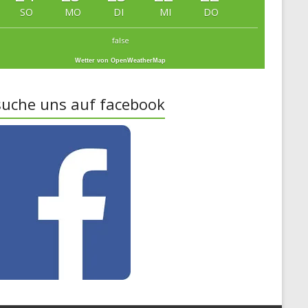
SO
MO
DI
MI
DO
false
Wetter von OpenWeatherMap
uche uns auf facebook