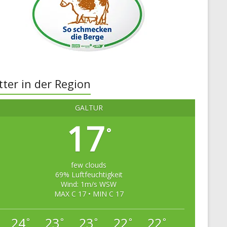
ter in der Region
GALTÜR
17
°
few clouds
69% Luftfeuchtigkeit
Wind: 1m/s WSW
MAX C 17 • MIN C 17
24
23
23
22
22
°
°
°
°
°